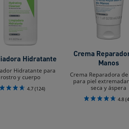
Crema Reparador
iadora Hidratante
Manos
ador Hidratante para
Crema Reparadora de
rostro y cuerpo
para piel extremad
seca y áspera
4.7
(124)
4.8
(4