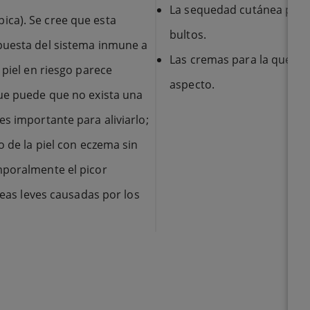
La sequedad cutánea puede
ca). Se cree que esta
bultos.
puesta del sistema inmune a
Las cremas para la querat
 piel en riesgo parece
aspecto.
que puede que no exista una
s importante para aliviarlo;
o de la piel con eczema sin
mporalmente el picor
neas leves causadas por los