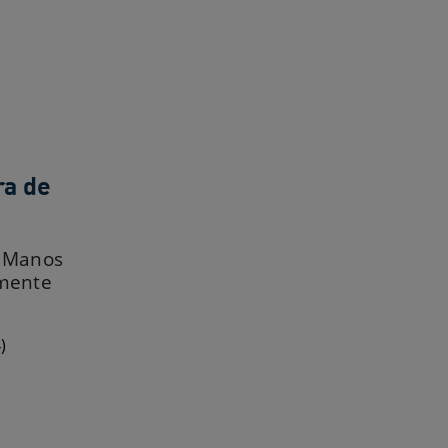
a de
 Manos
amente
)