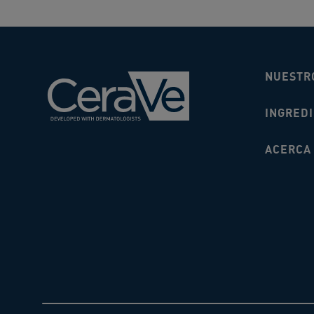
NUESTR
INGRED
ACERCA