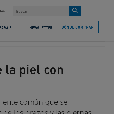
Search
tes
DÓNDE COMPRAR
PARA EL
NEWSLETTER
 la piel con
damente común que se
de los brazos y las piernas.