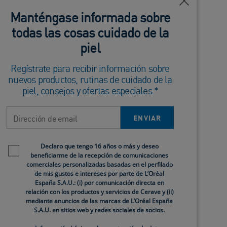
Cerca
 acentuar visualmente la apariencia de los
Manténgase informada sobre
todas las cosas cuidado de la
osis pilaris atópicas pueden ayudar a mejorar su
piel
Regístrate para recibir información sobre
nuevos productos, rutinas de cuidado de la
piel, consejos y ofertas especiales.*
Dirección de email
ENVIAR
Newsletter policy
Declaro que tengo 16 años o más y deseo
beneficiarme de la recepción de comunicaciones
comerciales personalizadas basadas en el perfilado
de mis gustos e intereses por parte de L’Oréal
España S.A.U.: (i) por comunicación directa en
relación con los productos y servicios de Cerave y (ii)
mediante anuncios de las marcas de L’Oréal España
S.A.U. en sitios web y redes sociales de socios.