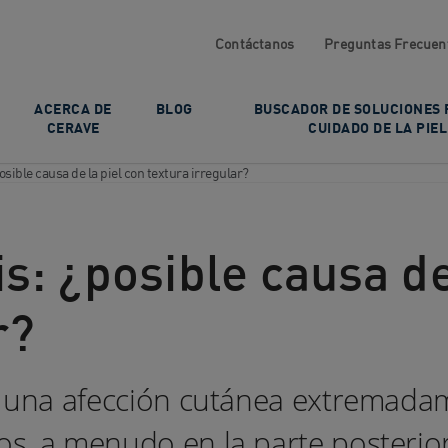
Contáctanos
Preguntas Frecuen
ACERCA DE
BLOG
BUSCADOR DE SOLUCIONES 
CERAVE
CUIDADO DE LA PIEL
osible causa de la piel con textura irregular?
is: ¿posible causa de
r?
 es una afección cutánea extrema
s, a menudo en la parte posterior 