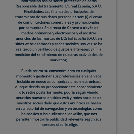
Información básica sobre protección de datos
Responsable del tratamiento: L’Oréal España, S.A.U.
Finalidades: Las finalidades principales de
tratamiento de sus datos personales son: (i) el envío
de comunicaciones comerciales y promocionales
tura de los folículos capilares; este
por comunicación directa de Cerave a través de
medios ordinarios y electrónicos y el mostrar
var visualmente sus síntomas, por lo que la
anuncios de las marcas de L’Oréal España S.A.U. en
sitios webs asociados y redes sociales una vez se ha
rmatólogos creen que esta afección cutánea
realizado un perfilado de gustos e intereses; y (ii) la
medición del rendimiento de nuestras actividades de
En muchos casos, la QP desaparece por sí sola
marketing.
Puede retirar su consentimiento en cualquier
momento y gestionar sus preferencias en el enlace
incluido en nuestras comunicaciones electrónicas.
Aunque decida no proporcionar este consentimiento
o lo retire posteriormente, podría seguir viendo
s principales síntomas de la QP son bultos
anuncios nuestros en sitios web y redes sociales de
nuestros socios dado que estos anuncios se basan
 pueden estar rodeados por piel descamada e
en su historial de navegación y en tecnologías como
las cookies o las audiencias lookalike, que nos
agravarse durante los meses fríos del invierno.
permiten mostrarle publicidad relevante según sus
intereses si así lo elige.
 recomiende los tratamientos de la queratosis