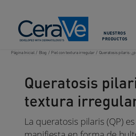
Main Navigation
NUESTROS
PRODUCTOS
Página Inicial
/
Blog
/
Piel con textura irregular
/
Queratosis pilaris: ¿p
Queratosis pilar
textura irregula
La queratosis pilaris (QP)
manifiesta en forma de bulto