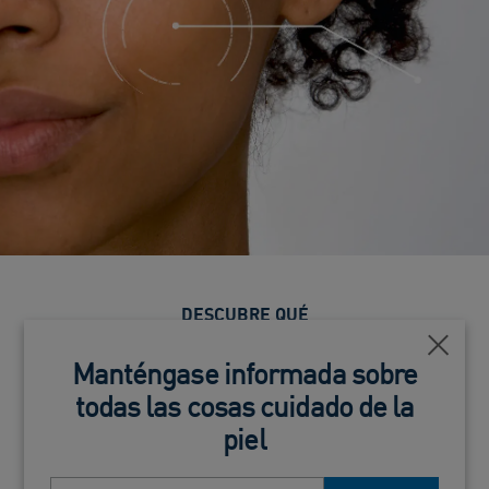
DESCUBRE QUÉ
PRODUCTOS DE
Cerca
Manténgase informada sobre
CERAVE
todas las cosas cuidado de la
piel
SON ADECUADOS PARA TI
Dirección de email