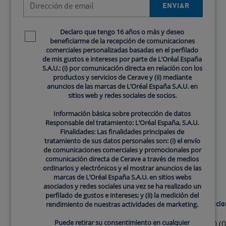
ENVIAR
Descubre el limpiador facial de
Declaro que tengo 16 años o más y deseo
Newsletter policy
CeraVe ideal para tu piel
beneficiarme de la recepción de comunicaciones
comerciales personalizadas basadas en el perfilado
de mis gustos e intereses por parte de L’Oréal España
Limpiador Control Imperfecciones
Gel Control Imperfecciones
Serum Retinol Anti-marcas
S.A.U.: (i) por comunicación directa en relación con los
productos y servicios de Cerave y (ii) mediante
anuncios de las marcas de L’Oréal España S.A.U. en
sitios web y redes sociales de socios.
Información básica sobre protección de datos
Responsable del tratamiento: L’Oréal España, S.A.U.
Finalidades: Las finalidades principales de
tratamiento de sus datos personales son: (i) el envío
de comunicaciones comerciales y promocionales por
comunicación directa de Cerave a través de medios
ordinarios y electrónicos y el mostrar anuncios de las
marcas de L’Oréal España S.A.U. en sitios webs
asociados y redes sociales una vez se ha realizado un
perfilado de gustos e intereses; y (ii) la medición del
Limpiador Control Imperfecciones
Gel Control Imperfecci
rendimiento de nuestras actividades de marketing.
Puede retirar su consentimiento en cualquier
0
(0)
0
(0