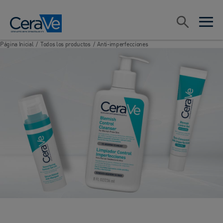
Main Navigation
Search
open sea
open 
Página Inicial
/
Todos los productos
/
Anti-imperfecciones