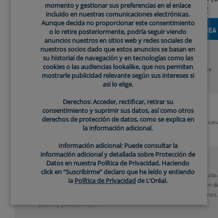
momento y gestionar sus preferencias en el enlace
WriteReview
WriteReview
incluido en nuestras comunicaciones electrónicas.
Aunque decida no proporcionar este consentimiento
COMPRAR EN LINEA
COMPRAR EN LINEA
o lo retire posteriormente, podría seguir viendo
anuncios nuestros en sitios web y redes sociales de
nuestros socios dado que estos anuncios se basan en
TIPO DE PIEL
su historial de navegación y en tecnologías como las
cookies o las audiencias lookalike, que nos permiten
Piel grasa con tendencia
Piel grasa con tendencia
mostrarle publicidad relevante según sus intereses si
acneica
acneica
así lo elige.
Derechos: Acceder, rectificar, retirar su
FOCO
consentimiento y suprimir sus datos, así como otros
derechos de protección de datos, como se explica en
Acné, puntos negros y poros
Acné y prevención de nue
la información adicional.
visibles
brotes
Información adicional: Puede consultar la
información adicional y detallada sobre Protección de
BENEFICIOS CLAVE
Datos en nuestra Política de Privacidad. Haciendo
click en “Suscribirme” declaro que he leído y entiendo
Ayuda a absorber la grasa
Elimina el acné y ayuda 
la
Política de Privacidad
de L’Oréal.
y reduce los brillos.
prevenir la formación d
Mejora el aspecto de los
nuevas imperfecciones
poros y purifica la piel.