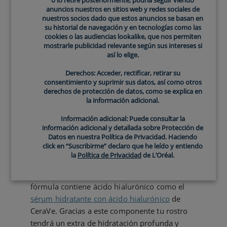
óptimo de esta proteína asegura que
anuncios nuestros en sitios web y redes sociales de
nuestros socios dado que estos anuncios se basan en
recupere su forma después de estirarse y se
su historial de navegación y en tecnologías como las
vea una piel firme y lisa.
cookies o las audiencias lookalike, que nos permiten
mostrarle publicidad relevante según sus intereses si
así lo elige.
Derechos: Acceder, rectificar, retirar su
consentimiento y suprimir sus datos, así como otros
derechos de protección de datos, como se explica en
la información adicional.
Información adicional: Puede consultar la
El mejor sérum con
información adicional y detallada sobre Protección de
Datos en nuestra Política de Privacidad. Haciendo
colágeno
click en “Suscribirme” declaro que he leído y entiendo
la
Política de Privacidad
de L’Oréal.
Cuando se trata de elegir un sérum para el
colágeno, es crucial comprobar que su
fórmula contiene ácido hialurónico como el ​
sérum hidratante con ácido hialurónico
de
CeraVe. Gracias a este componente tu rostro
tendrá un extra de hidratación profunda y