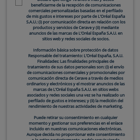
Newsletter policy
beneficiarme de la recepción de comunicaciones
Redensificación de la piel:
es clave para
comerciales personalizadas basadas en el perfilado
de mis gustos e intereses por parte de L’Oréal España
redensificar la piel, proporcionando un
S.A.U.: (i) por comunicación directa en relación con los
aspecto más terso y joven. La firmeza
productos y servicios de Cerave y (ii) mediante
restaurada ayuda a combatir la flacidez y a
anuncios de las marcas de L’Oréal España S.A.U. en
sitios web y redes sociales de socios.
mantener una estructura cutánea sólida.
Reducción de arrugas y líneas de
Información básica sobre protección de datos
expresión:
la estimulación del colágeno
Responsable del tratamiento: L’Oréal España, S.A.U.
Finalidades: Las finalidades principales de
para la cara puede suavizar las arrugas y
tratamiento de sus datos personales son: (i) el envío
líneas de expresión, dando al rostro un
de comunicaciones comerciales y promocionales por
aspecto más suave y rejuvenecido.
comunicación directa de Cerave a través de medios
ordinarios y electrónicos y el mostrar anuncios de las
Hidratación efectiva:
el colágeno para la
marcas de L’Oréal España S.A.U. en sitios webs
piel refuerza la barrera cutánea y contribuye
asociados y redes sociales una vez se ha realizado un
a una hidratación más efectiva, lo que
perfilado de gustos e intereses; y (ii) la medición del
rendimiento de nuestras actividades de marketing.
resulta en un cutis más radiante y
saludable.
Puede retirar su consentimiento en cualquier
Mejora de la elasticidad:
la elasticidad de
momento y gestionar sus preferencias en el enlace
incluido en nuestras comunicaciones electrónicas.
la cara se ve directamente influenciada por
Aunque decida no proporcionar este consentimiento
la presencia de colágeno en la piel. Un nivel
o lo retire posteriormente, podría seguir viendo