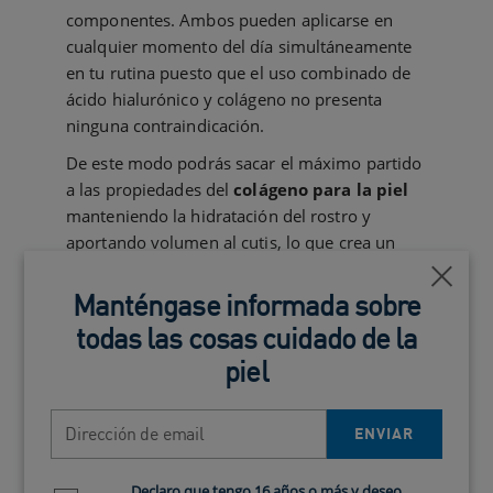
componentes. Ambos pueden aplicarse en
cualquier momento del día simultáneamente
en tu rutina puesto que el uso combinado de
ácido hialurónico y colágeno no presenta
ninguna contraindicación.
De este modo podrás sacar el máximo partido
a las propiedades del
colágeno para la piel
manteniendo la hidratación del rostro y
aportando volumen al cutis, lo que crea un
efecto de apariencia sana, fresca, elástica y de
Cerca
piel firme.
Manténgase informada sobre
Beneficios de estimular el
todas las cosas cuidado de la
colágeno en la cara
piel
Una vez aprendido los usos del colágeno y
Dirección de email
ENVIAR
para qué sirve, se puede comprobar los
múltiples beneficios que tiene el colágeno para
la piel:
Declaro que tengo 16 años o más y deseo