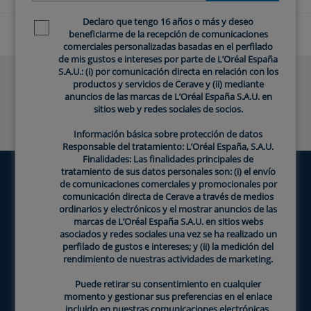
Declaro que tengo 16 años o más y deseo
Newsletter policy
NEWSLETTER
beneficiarme de la recepción de comunicaciones
comerciales personalizadas basadas en el perfilado
de mis gustos e intereses por parte de L’Oréal España
S.A.U.: (i) por comunicación directa en relación con los
Contáctanos
productos y servicios de Cerave y (ii) mediante
anuncios de las marcas de L’Oréal España S.A.U. en
sitios web y redes sociales de socios.
Preguntas Frecuentes
Información básica sobre protección de datos
Responsable del tratamiento: L’Oréal España, S.A.U.
Finalidades: Las finalidades principales de
tratamiento de sus datos personales son: (i) el envío
de comunicaciones comerciales y promocionales por
comunicación directa de Cerave a través de medios
ordinarios y electrónicos y el mostrar anuncios de las
marcas de L’Oréal España S.A.U. en sitios webs
asociados y redes sociales una vez se ha realizado un
NUESTROS PRODUCTOS
perfilado de gustos e intereses; y (ii) la medición del
rendimiento de nuestras actividades de marketing.
INGREDIENTES
Puede retirar su consentimiento en cualquier
ACERCA DE CERAVE
momento y gestionar sus preferencias en el enlace
incluido en nuestras comunicaciones electrónicas.