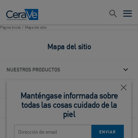
Main Navigation
Search
open sea
open 
Página Inicial
/
Mapa del sitio
Mapa del sitio
NUESTROS PRODUCTOS
ACERCA DE CERAVE
Cerca
Manténgase informada sobre
todas las cosas cuidado de la
BLOG
piel
BUSCADOR DE SOLUCIONES PARA EL CUIDADO DE LA
Dirección de email
ENVIAR
PIEL