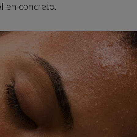
l
en concreto.