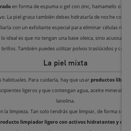
arado
en forma de espuma o gel con zinc, hamamelis o sab
ivo. La piel grasa también debes hidratarla de noche con u
arla con un exfoliante especial para eliminar células muer
: lo ideal es que no tengan una base oleica, sino acuosa, y
 brillos. También puedes utilizar polvos traslúcidos y color
La piel mixta
ás habituales. Para cuidarla, hay que usar
productos libres 
cipientes ligeros y que contengan agua, aceite mineral, pr
lanolina.
on la limpieza. Tan solo tendrás que limpiar, de forma suave
roducto limpiador ligero con activos hidratantes y desi