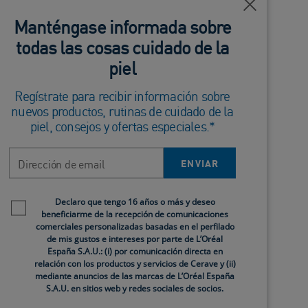
Cerca
Manténgase informada sobre
todas las cosas cuidado de la
piel
Regístrate para recibir información sobre
nuevos productos, rutinas de cuidado de la
piel, consejos y ofertas especiales.*
Dirección de email
ENVIAR
Newsletter policy
mbién podemos encontrar
pieles grasas, pieles
Declaro que tengo 16 años o más y deseo
beneficiarme de la recepción de comunicaciones
y unos productos específicos.
comerciales personalizadas basadas en el perfilado
de mis gustos e intereses por parte de L’Oréal
España S.A.U.: (i) por comunicación directa en
relación con los productos y servicios de Cerave y (ii)
mediante anuncios de las marcas de L’Oréal España
S.A.U. en sitios web y redes sociales de socios.
 Lo puedes hacer una vez por la mañana, y otra