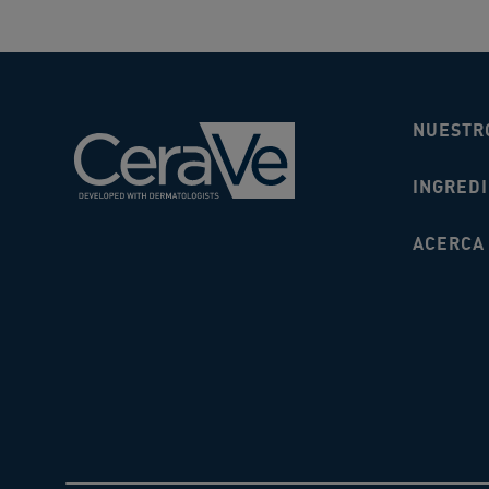
NUESTR
INGRED
ACERCA