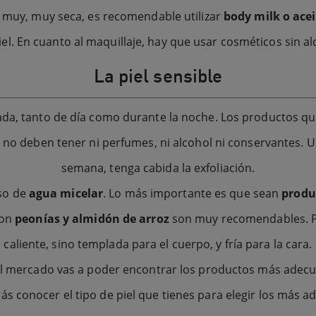
el muy, muy seca, es recomendable utilizar
body milk o ace
iel. En cuanto al maquillaje, hay que usar cosméticos sin al
La piel sensible
da, tanto de día como durante la noche. Los productos que 
 no deben tener ni perfumes, ni alcohol ni conservantes. Una
semana, tenga cabida la exfoliación.
uso de
agua micelar
. Lo más importante es que sean
produc
con
peonías y almidón de arroz
son muy recomendables. Par
caliente, sino templada para el cuerpo, y fría para la cara.
n el mercado vas a poder encontrar los productos más adec
ás conocer el tipo de piel que tienes para elegir los más 