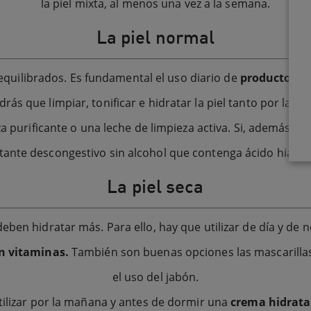
la piel mixta, al menos una vez a la semana.
La piel normal
 equilibrados. Es fundamental el uso diario de
productos h
drás que limpiar, tonificar e hidratar la piel tanto por l
a purificante o una leche de limpieza activa. Si, además, q
tante descongestivo sin alcohol que contenga ácido hialur
La piel seca
e deben hidratar más. Para ello, hay que utilizar de día y 
en vitaminas.
También son buenas opciones las mascarillas
el uso del jabón.
utilizar por la mañana y antes de dormir una
crema hidrat