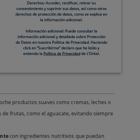
Derechos: Acceder, rectificar, retirar su
consentimiento y suprimir sus datos, así como otros
derechos de protección de datos, como se explica en
la información adicional.
Información adicional: Puede consultar la
idratantes
. En dicho cuidado, la proporción de
información adicional y detallada sobre Protección
de Datos en nuestra Política de Privacidad. Haciendo
a noche como por la mañana con crema hidratante.
click en “Suscribirme” declaro que he leído y
entiendo la
Política de Privacidad
de L’Oréal.
uieres equilibrar el pH, nada mejor que un tónico
ónico.
de noche productos suaves como cremas, leches o
 de frutas, como el aguacate, evitando siempre
ante
con ingredientes nutritivos que puedan