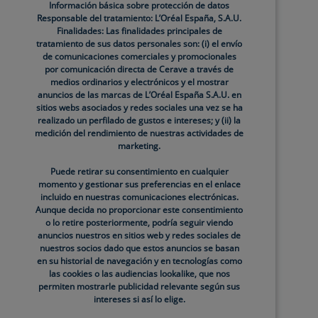
Información básica sobre protección de datos
al. También puedes emplear agua micelar o
Responsable del tratamiento: L’Oréal España, S.A.U.
Finalidades: Las finalidades principales de
na
crema hidratante especial
para este tipo de
tratamiento de sus datos personales son: (i) el envío
de comunicaciones comerciales y promocionales
tas. Si quieres
maquillarte,
tendrás que hacerlo
por comunicación directa de Cerave a través de
medios ordinarios y electrónicos y el mostrar
 que proporcionen un efecto mate para evitar la
anuncios de las marcas de L’Oréal España S.A.U. en
sitios webs asociados y redes sociales una vez se ha
ete en polvo.
realizado un perfilado de gustos e intereses; y (ii) la
medición del rendimiento de nuestras actividades de
marketing.
Puede retirar su consentimiento en cualquier
momento y gestionar sus preferencias en el enlace
de aceites
. Los más recomendados, son las
incluido en nuestras comunicaciones electrónicas.
Aunque decida no proporcionar este consentimiento
opilenglicol y pequeñas cantidades de vaselina o
o lo retire posteriormente, podría seguir viendo
anuncios nuestros en sitios web y redes sociales de
nuestros socios dado que estos anuncios se basan
en su historial de navegación y en tecnologías como
, para retirar los restos de cremas y la suciedad
las cookies o las audiencias lookalike, que nos
permiten mostrarle publicidad relevante según sus
ntoxicantes.
También es recomendable exfoliar
intereses si así lo elige.