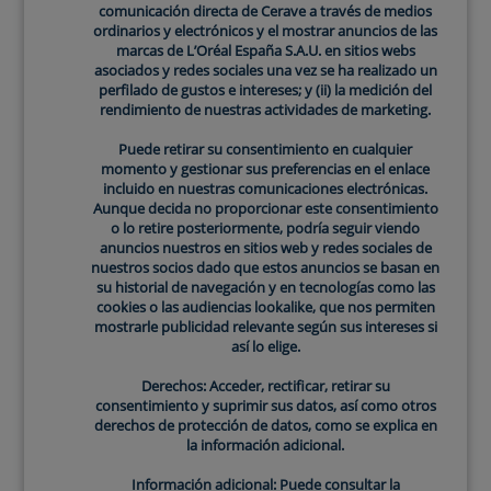
cutáneas, es mejor acudir a un dermatólogo para que
comunicación directa de Cerave a través de medios
recomiende los tratamientos más eficaces.
ordinarios y electrónicos y el mostrar anuncios de las
marcas de L’Oréal España S.A.U. en sitios webs
Causas de la descamación de la
asociados y redes sociales una vez se ha realizado un
perfilado de gustos e intereses; y (ii) la medición del
piel según la ubicación
rendimiento de nuestras actividades de marketing.
El rostro
. La descamación en la nariz, el cuero
Puede retirar su consentimiento en cualquier
momento y gestionar sus preferencias en el enlace
cabelludo, detrás de las orejas y las cejas suele
incluido en nuestras comunicaciones electrónicas.
aparecer por la dermatitis seborreica. Si estas áreas
Aunque decida no proporcionar este consentimiento
están cubiertas por descamación de color blanquecino
o lo retire posteriormente, podría seguir viendo
anuncios nuestros en sitios web y redes sociales de
o plateado, podría tratarse de un signo de la psoriasis.
nuestros socios dado que estos anuncios se basan en
Las manos
. La descamación de la piel de las manos
su historial de navegación y en tecnologías como las
puede deberse a la sequedad cutánea, el eczema, la
cookies o las audiencias lookalike, que nos permiten
mostrarle publicidad relevante según sus intereses si
psoriasis u otras afecciones cutáneas diferentes.
así lo elige.
Lavarlas en exceso y los jabones agresivos son
responsables con frecuencia de las manos descamadas
Derechos: Acceder, rectificar, retirar su
consentimiento y suprimir sus datos, así como otros
y deshidratadas.
derechos de protección de datos, como se explica en
Las piernas
. Las causas de la descamación de la piel
la información adicional.
más comunes en otras partes del cuerpo también
Información adicional: Puede consultar la
pueden afectar a las piernas. Sin embargo, la