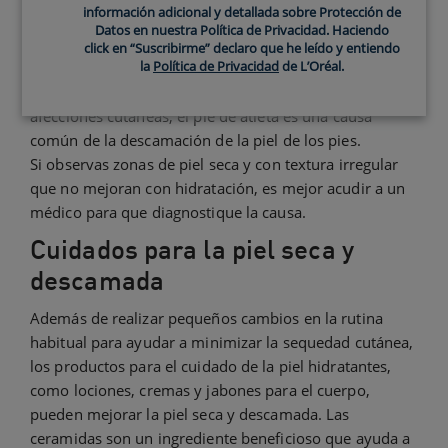
información adicional y detallada sobre Protección de
descamación de las piernas que no mejora con
Datos en nuestra Política de Privacidad. Haciendo
hidratación puede representar un signo de una
click en “Suscribirme” declaro que he leído y entiendo
la
Política de Privacidad
de L’Oréal.
afección más grave.
Los pies
. Aparte de la sequedad, el eczema y otras
afecciones cutáneas, el pie de atleta es una causa
común de la descamación de la piel de los pies.
Si observas zonas de piel seca y con textura irregular
que no mejoran con hidratación, es mejor acudir a un
médico para que diagnostique la causa.
Cuidados para la piel seca y
descamada
Además de realizar pequeños cambios en la rutina
habitual para ayudar a minimizar la sequedad cutánea,
los productos para el cuidado de la piel hidratantes,
como lociones, cremas y jabones para el cuerpo,
pueden mejorar la piel seca y descamada. Las
ceramidas son un ingrediente beneficioso que ayuda a