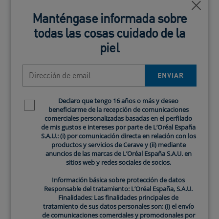
La dermatitis seborreica
. La descamación en las
Cerca
Manténgase informada sobre
cejas, el cuero cabelludo, las aletas de la nariz y detrás
todas las cosas cuidado de la
de las orejas puede deberse a esta variante del eczema,
que también podría manifestarse en forma de caspa.
piel
La queratosis actínica
. Las zonas de piel descamada
individuales con un historial previo de exposición al sol
Dirección de email
ENVIAR
pueden ser consecuencia de la queratosis actínica.
Estas áreas densificadas y de color oscuro pueden
Declaro que tengo 16 años o más y deseo
Newsletter policy
derivar en un cáncer de piel si no se tratan
beneficiarme de la recepción de comunicaciones
adecuadamente.
comerciales personalizadas basadas en el perfilado
La ictiosis vulgar
. Esta afección cutánea genética
de mis gustos e intereses por parte de L’Oréal España
S.A.U.: (i) por comunicación directa en relación con los
común evita que las células epiteliales muertas se
productos y servicios de Cerave y (ii) mediante
eliminen de forma natural; en su lugar, provoca una
anuncios de las marcas de L’Oréal España S.A.U. en
acumulación similar a las escamas de un pez. En los
sitios web y redes sociales de socios.
casos leves normalmente puede controlarse aplicando
Información básica sobre protección de datos
hidratación con frecuencia.
Responsable del tratamiento: L’Oréal España, S.A.U.
Si sospechas que tu piel seca y descamada podría ser
Finalidades: Las finalidades principales de
tratamiento de sus datos personales son: (i) el envío
consecuencia de una de las anteriores afecciones
de comunicaciones comerciales y promocionales por