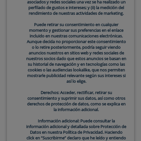
asociados y redes sociales una vez se ha realizado un
beneficioso para las personas con piel sensible y
perfilado de gustos e intereses; y (ii) la medición del
enrojecida, ya que restauran la hidratación y previenen
rendimiento de nuestras actividades de marketing.
la pérdida de agua.
Puede retirar su consentimiento en cualquier
momento y gestionar sus preferencias en el enlace
Extractos botánicos: Efecto antiinflamatorio y
incluido en nuestras comunicaciones electrónicas.
Aunque decida no proporcionar este consentimiento
refrescante
o lo retire posteriormente, podría seguir viendo
Los
extractos botánicos,
como el aloe vera, la
anuncios nuestros en sitios web y redes sociales de
manzanilla y el té verde, son conocidos por sus
nuestros socios dado que estos anuncios se basan en
su historial de navegación y en tecnologías como las
propiedades antiinflamatorias y calmantes. Estos
cookies o las audiencias lookalike, que nos permiten
ingredientes pueden ayudar a reducir la inflamación y
mostrarle publicidad relevante según sus intereses si
el enrojecimiento, proporcionando un alivio
así lo elige.
instantáneo y refrescante a la
piel irritada
.
Derechos: Acceder, rectificar, retirar su
consentimiento y suprimir sus datos, así como otros
derechos de protección de datos, como se explica en
la información adicional.
Información adicional: Puede consultar la
información adicional y detallada sobre Protección de
Datos en nuestra Política de Privacidad. Haciendo
click en “Suscribirme” declaro que he leído y entiendo