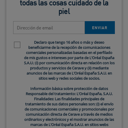
todas las cosas cuidado de la
los más efectivos.
piel
Niacinamida: Calma y reduce la irritación
La
niacinamida
, también conocida como vitamina B3,
Dirección de email
ENVIAR
es un ingrediente estrella en el cuidado de la piel. Este
potente antioxidante no solo ayuda a calmar la piel
Declaro que tengo 16 años o más y deseo
irritada, sino que también mejora la función de barrera
Newsletter policy
beneficiarme de la recepción de comunicaciones
de la piel, reduce la inflamación y minimiza el
comerciales personalizadas basadas en el perfilado
enrojecimiento. Además, la niacinamida ayuda a
de mis gustos e intereses por parte de L’Oréal España
S.A.U.: (i) por comunicación directa en relación con los
regular la producción de sebo, lo que puede ser
productos y servicios de Cerave y (ii) mediante
beneficioso para quienes lidian con imperfecciones o
anuncios de las marcas de L’Oréal España S.A.U. en
piel grasa.
sitios web y redes sociales de socios.
Información básica sobre protección de datos
Ceramidas: Restauración de la barrera cutánea
Responsable del tratamiento: L’Oréal España, S.A.U.
Las
ceramidas
son lípidos naturales que se
Finalidades: Las finalidades principales de
tratamiento de sus datos personales son: (i) el envío
encuentran en la piel y son esenciales para mantener la
de comunicaciones comerciales y promocionales por
barrera cutánea. Ayudan a retener la humedad y
comunicación directa de Cerave a través de medios
protegen la piel de agresores externos. Su uso en
ordinarios y electrónicos y el mostrar anuncios de las
marcas de L’Oréal España S.A.U. en sitios webs
productos hidratantes puede ser particularmente