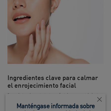
Ingredientes clave para calmar
el enrojecimiento facial
Para aliviar el enrojecimiento facial, es esencial elegir
productos que contengan ingredientes calmantes y
Cerca
Manténgase informada sobre
reparadores. A continuación, destacamos algunos de