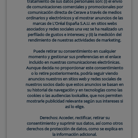
tratamiento de sus datos personales son: (i) el envío
limpieza.
de comunicaciones comerciales y promocionales por
¿Qué pasa si el pH de la piel está
comunicación directa de Cerave a través de medios
ordinarios y electrónicos y el mostrar anuncios de las
alterado?
marcas de L’Oréal España S.A.U. en sitios webs
asociados y redes sociales una vez se ha realizado un
Cuando el
pH de la piel se desequilibra
, pueden
perfilado de gustos e intereses; y (ii) la medición del
rendimiento de nuestras actividades de marketing.
surgir varios problemas. Un pH elevado puede
provocar sequedad, irritación y mayor susceptibilidad
Puede retirar su consentimiento en cualquier
a infecciones, mientras que un pH demasiado ácido
momento y gestionar sus preferencias en el enlace
incluido en nuestras comunicaciones electrónicas.
puede causar inflamación y enrojecimiento. Además, la
Aunque decida no proporcionar este consentimiento
piel
pierde su capacidad para retener la humedad
,
o lo retire posteriormente, podría seguir viendo
lo que puede llevar a una sensación de tirantez y
anuncios nuestros en sitios web y redes sociales de
nuestros socios dado que estos anuncios se basan en
malestar.
su historial de navegación y en tecnologías como las
Diferentes niveles de pH según
cookies o las audiencias lookalike, que nos permiten
mostrarle publicidad relevante según sus intereses si
la zona del cuerpo
así lo elige.
El
pH de la piel
no es uniforme en todas las áreas del
Derechos: Acceder, rectificar, retirar su
consentimiento y suprimir sus datos, así como otros
cuerpo. Por ejemplo:
derechos de protección de datos, como se explica en
la información adicional.