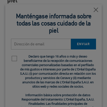
piel
Mantener el pH bueno en la piel
es fundamental
Cerca
Manténgase informada sobre
para prevenir problemas cutáneos. Aquí hay algunas
recomendaciones que pueden ayudar:
todas las cosas cuidado de la
piel
Utilizar limpiadores suaves y específicos
para cada tipo de piel para limpiar sin alterar la
Dirección de email
ENVIAR
barrera cutánea.
Evitar productos con pH alto
(alcalinos) que
Declaro que tengo 16 años o más y deseo
Newsletter policy
puedan desestabilizar el manto ácido de la
beneficiarme de la recepción de comunicaciones
piel. Revisa las etiquetas y elige productos con
comerciales personalizadas basadas en el perfilado
un pH que se encuentre dentro del rango ácido
de mis gustos e intereses por parte de L’Oréal España
S.A.U.: (i) por comunicación directa en relación con los
(entre 4.5 y 5.5).
productos y servicios de Cerave y (ii) mediante
Hidratar adecuadamente la piel
con
anuncios de las marcas de L’Oréal España S.A.U. en
productos que ayuden a mantener la
sitios web y redes sociales de socios.
hidratación y proteger la barrera cutánea.
Información básica sobre protección de datos
Incorporar tónicos equilibrantes
que
Responsable del tratamiento: L’Oréal España, S.A.U.
ayuden a restaurar y equilibrar el pH tras la
Finalidades: Las finalidades principales de