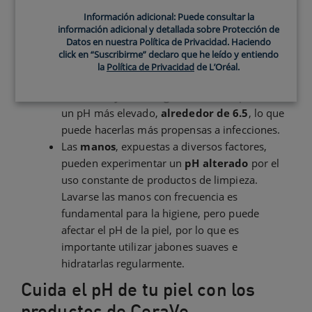
La
piel del rostro
tiende a tener un pH más
Información adicional: Puede consultar la
ácido,
entre 4.5 y 5.5
. Esto se debe a que la
información adicional y detallada sobre Protección de
Datos en nuestra Política de Privacidad. Haciendo
piel del rostro está más expuesta a factores
click en “Suscribirme” declaro que he leído y entiendo
externos como la contaminación y los rayos
la
Política de Privacidad
de L’Oréal.
UV.
Las
axilas y la zona genital
suelen presentar
un pH más elevado,
alrededor de 6.5
, lo que
puede hacerlas más propensas a infecciones.
Las
manos
, expuestas a diversos factores,
pueden experimentar un
pH alterado
por el
uso constante de productos de limpieza.
Lavarse las manos con frecuencia es
fundamental para la higiene, pero puede
afectar el pH de la piel, por lo que es
importante utilizar jabones suaves e
hidratarlas regularmente.
Cuida el pH de tu piel con los
productos de CeraVe