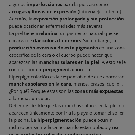
algunas
imperfecciones
para la piel, así como
arrugas y líneas de expresión
(fotoenvejecimiento).
Además, la
exposición prolongada y sin protección
puede ocasionar enfermedades más severas.
La piel tiene
melanina
, un pigmento natural que se
encarga de
dar color a la dermis
. Sin embargo, la
producción excesiva de este pigmento
en una zona
específica de la cara o el cuerpo puede hacer que
aparezcan las
manchas solares en la piel
. A esto se le
conoce como
hiperpigmentación
. La
hiperpigmentación es la responsable de que aparezcan
manchas solares en la cara
, manos, brazos, cuello…
¿Por qué? Porque estas son las
zonas más expuestas
a la radiación solar.
Debemos decirte que las manchas solares en la piel no
aparecen únicamente por ir a la playa o tomar el sol en
la piscina. La
hiperpigmentación
puede ocurrir
incluso por salir a la calle cuando está nublado y
no
usar protector solar de amplio espectro
.