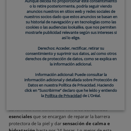
Aunque decida no proporcionar este consentimiento
¿Cómo prevenir la aparición de
o lo retire posteriormente, podría seguir viendo
anuncios nuestros en sitios web y redes sociales de
manchas solares?
nuestros socios dado que estos anuncios se basan en
su historial de navegación y en tecnologías como las
Protección contra los rayos
cookies o las audiencias lookalike, que nos permiten
mostrarle publicidad relevante según sus intereses si
solares
así lo elige.
Las manchas solares se pueden prevenir siempre y
Derechos: Acceder, rectificar, retirar su
cuando
se proteja a la piel de la radiación del sol
y
consentimiento y suprimir sus datos, así como otros
derechos de protección de datos, como se explica en
se siga una rutina de cuidados específicos. Pero lo más
la información adicional.
importante es proteger a la piel y para ello nada como
la loción hidratante de rostro SPF 50 de
CeraVe
. Este
Información adicional: Puede consultar la
información adicional y detallada sobre Protección de
producto aporta
protección contra los rayos
Datos en nuestra Política de Privacidad. Haciendo
UVB/UVA
y las
partículas de contaminación
que no
click en “Suscribirme” declaro que he leído y entiendo
sólo pueden ocasionar manchas solares sino también
la
Política de Privacidad
de L’Oréal.
fotoenvejecimiento
(arrugas, líneas de expresión).
Su fórmula está adicionada con
tres ceramidas
esenciales
que se encargan de reparar la barrera
protectora de la piel y dar
sensación de calma e
hidratación
hasta por 24 horas. Lo mejor de esta