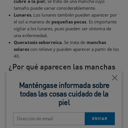
cubre a la piel
; se trata de una mancha cuyo
tamaño puede variar considerablemente.
Lunares.
Los lunares también pueden aparecer por
el sol a manera de
pequeñas pecas
. Es importante
vigilar a los lunares, pues pueden ser síntoma de
una enfermedad.
Queratosis seborreica.
Se trata de
manchas
solares
con relieve y pueden aparecer a partir de los
40.
¿Por qué aparecen las manchas
solares?
Cerca
Manténgase informada sobre
La
hiperpigmentación por exposición prolongada
todas las cosas cuidado de la
al sol es la principal causa de la aparición de las
manchas en la piel por el sol
, pero no es la única
piel
razón. La
genética
también juega un papel clave
cuando se trata de la aparición de
léntigos solares y
Dirección de email
ENVIAR
queratosis seborreica
; por su parte, las
hormonas
contribuyen a que surja el melasma, principalmente