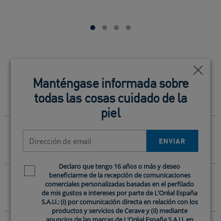
Cerca
Cerca
Manténgase informada sobre
Manténgase informada sobre
FAQ
todas las cosas cuidado de la
todas las cosas cuidado de la
piel
piel
¿CUÁLES SON LOS BENEFICIOS DEL SÉRUM
Dirección de email
Dirección de email
RETINOL SKIN RENEWING?
ENVIAR
ENVIAR
Declaro que tengo 16 años o más y deseo
Declaro que tengo 16 años o más y deseo
Newsletter policy
Newsletter policy
¿ES ESTE SÉRUM DE RETINOL APTO PARA
beneficiarme de la recepción de comunicaciones
beneficiarme de la recepción de comunicaciones
comerciales personalizadas basadas en el perfilado
comerciales personalizadas basadas en el perfilado
PIEL SENSIBLE?
de mis gustos e intereses por parte de L’Oréal España
de mis gustos e intereses por parte de L’Oréal España
S.A.U.: (i) por comunicación directa en relación con los
S.A.U.: (i) por comunicación directa en relación con los
productos y servicios de Cerave y (ii) mediante
productos y servicios de Cerave y (ii) mediante
¿CÓMO DEBO INCLUIR EL RETINOL EN MI
anuncios de las marcas de L’Oréal España S.A.U. en
anuncios de las marcas de L’Oréal España S.A.U. en