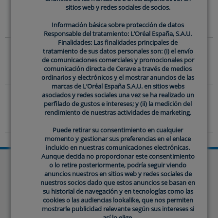
sitios web y redes sociales de socios.
sitios web y redes sociales de socios.
RUTINA DE NOCHE?
Información básica sobre protección de datos
Información básica sobre protección de datos
Responsable del tratamiento: L’Oréal España, S.A.U.
Responsable del tratamiento: L’Oréal España, S.A.U.
Finalidades: Las finalidades principales de
Finalidades: Las finalidades principales de
¿SIRVE ESTE SÉRUM PARA ELIMINAR MARCAS
tratamiento de sus datos personales son: (i) el envío
tratamiento de sus datos personales son: (i) el envío
DE ACNÉ?
de comunicaciones comerciales y promocionales por
de comunicaciones comerciales y promocionales por
comunicación directa de Cerave a través de medios
comunicación directa de Cerave a través de medios
ordinarios y electrónicos y el mostrar anuncios de las
ordinarios y electrónicos y el mostrar anuncios de las
marcas de L’Oréal España S.A.U. en sitios webs
marcas de L’Oréal España S.A.U. en sitios webs
¿PUEDO COMBINAR ESTE SÉRUM DE RETINOL
asociados y redes sociales una vez se ha realizado un
asociados y redes sociales una vez se ha realizado un
perfilado de gustos e intereses; y (ii) la medición del
perfilado de gustos e intereses; y (ii) la medición del
CON VITAMINA C?
rendimiento de nuestras actividades de marketing.
rendimiento de nuestras actividades de marketing.
Puede retirar su consentimiento en cualquier
Puede retirar su consentimiento en cualquier
momento y gestionar sus preferencias en el enlace
momento y gestionar sus preferencias en el enlace
incluido en nuestras comunicaciones electrónicas.
incluido en nuestras comunicaciones electrónicas.
Aunque decida no proporcionar este consentimiento
Aunque decida no proporcionar este consentimiento
o lo retire posteriormente, podría seguir viendo
o lo retire posteriormente, podría seguir viendo
anuncios nuestros en sitios web y redes sociales de
anuncios nuestros en sitios web y redes sociales de
COMPARTE TU OPINION
nuestros socios dado que estos anuncios se basan en
nuestros socios dado que estos anuncios se basan en
su historial de navegación y en tecnologías como las
su historial de navegación y en tecnologías como las
Campos requeridos
cookies o las audiencias lookalike, que nos permiten
cookies o las audiencias lookalike, que nos permiten
mostrarle publicidad relevante según sus intereses si
mostrarle publicidad relevante según sus intereses si
así lo elige.
así lo elige.