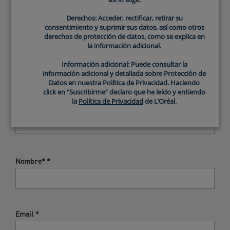
Califica el producto
Derechos: Acceder, rectificar, retirar su
Derechos: Acceder, rectificar, retirar su
consentimiento y suprimir sus datos, así como otros
consentimiento y suprimir sus datos, así como otros
derechos de protección de datos, como se explica en
derechos de protección de datos, como se explica en
Título de la Reseña
*
la información adicional.
la información adicional.
Información adicional: Puede consultar la
Información adicional: Puede consultar la
información adicional y detallada sobre Protección de
información adicional y detallada sobre Protección de
Datos en nuestra Política de Privacidad. Haciendo
Datos en nuestra Política de Privacidad. Haciendo
Comentario de la Reseña
*
click en “Suscribirme” declaro que he leído y entiendo
click en “Suscribirme” declaro que he leído y entiendo
la
la
Política de Privacidad
Política de Privacidad
de L’Oréal.
de L’Oréal.
Nombre*
*
Email
*