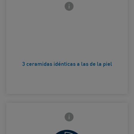
Icono de información frontal
arte trasera
Ayuda a restaurar la barrera
protectora de la piel.
Card Frontside
3 ceramidas idénticas a las de la piel
Icono de información frontal
arte trasera