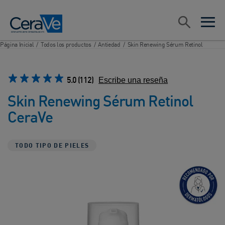
Main Navigation
Search
open sea
open 
Página Inicial
/
Todos los productos
/
Antiedad
/
Skin Renewing Sérum Retinol
5.0
(112)
Escribe una reseña
Skin Renewing Sérum Retinol
CeraVe
TODO TIPO DE PIELES