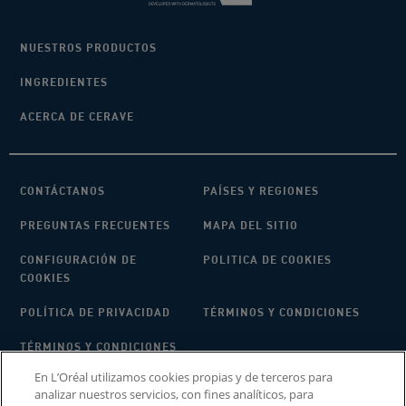
NUESTROS PRODUCTOS
INGREDIENTES
ACERCA DE CERAVE
CONTÁCTANOS
PAÍSES Y REGIONES
PREGUNTAS FRECUENTES
MAPA DEL SITIO
CONFIGURACIÓN DE
POLITICA DE COOKIES
COOKIES
POLÍTICA DE PRIVACIDAD
TÉRMINOS Y CONDICIONES
TÉRMINOS Y CONDICIONES
PARA OPINIONES Y
En L’Oréal utilizamos cookies propias y de terceros para
RESENAS DE
analizar nuestros servicios, con fines analíticos, para
CONSUMIDORES