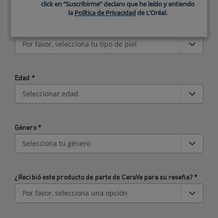
click en “Suscribirme” declaro que he leído y entiendo
click en “Suscribirme” declaro que he leído y entiendo
la
la
Política de Privacidad
Política de Privacidad
de L’Oréal.
de L’Oréal.
¿Cómo describirías tu tipo de piel?
*
Edad
*
Género
*
¿Recibió este producto de parte de CeraVe para su reseña?
*