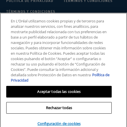
POLÍTICA DE PRIVACIDAD
TÉRMINOS Y CONDICIONES
TÉRMINOS Y CONDICIONES
PARA OPINIONES Y
En L’Oréal utilizamos cookies propias y de terceros para
RESENAS DE
analizar nuestros servicios, con fines analíticos, para
CONSUMIDORES
mostrarte publicidad relacionada con tus preferencias en
base a un perfil elaborado a partir de tus hábitos de
navegación y para incorporar funcionalidades de redes
sociales. Puedes obtener más información sobre cookies
INFORMACIÓN SOBRE EL FABRICANTE​
en nuestra Política de Cookies. Puedes aceptar todas las
COSMETIQUE ACTIVE INTERNATIONAL​​
cookies pulsando el botón “Aceptar” o configurarlas o
Distributed by CeraVe, 62, Quai Charles Pasqua – 92300
rechazar su uso pulsando el botón de “Configuración de
LEVALLOIS-PERRET France​
Cookies”. Puede consultar la información adicional y
cerave@es.oaccare.com
detallada sobre Protección de Datos en nuestra
Política de
CeraVe no trata problemas subyacentes de la piel.
Privacidad
MVE es una marca registrada de DFB Technology, Ltd. Nº
Patente 6,709,663.
Aceptar todas las cookies
© 2025 CeraVe
Rechazar todas
Configuración de cookies