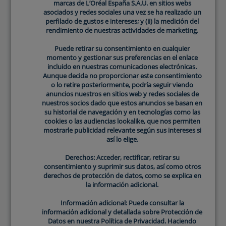
marcas de L’Oréal España S.A.U. en sitios webs
marcas de L’Oréal España S.A.U. en sitios webs
asociados y redes sociales una vez se ha realizado un
asociados y redes sociales una vez se ha realizado un
perfilado de gustos e intereses; y (ii) la medición del
perfilado de gustos e intereses; y (ii) la medición del
rendimiento de nuestras actividades de marketing.
rendimiento de nuestras actividades de marketing.
Título de la Reseña
*
Puede retirar su consentimiento en cualquier
Puede retirar su consentimiento en cualquier
momento y gestionar sus preferencias en el enlace
momento y gestionar sus preferencias en el enlace
incluido en nuestras comunicaciones electrónicas.
incluido en nuestras comunicaciones electrónicas.
Aunque decida no proporcionar este consentimiento
Aunque decida no proporcionar este consentimiento
Comentario de la Reseña
*
o lo retire posteriormente, podría seguir viendo
o lo retire posteriormente, podría seguir viendo
anuncios nuestros en sitios web y redes sociales de
anuncios nuestros en sitios web y redes sociales de
nuestros socios dado que estos anuncios se basan en
nuestros socios dado que estos anuncios se basan en
su historial de navegación y en tecnologías como las
su historial de navegación y en tecnologías como las
cookies o las audiencias lookalike, que nos permiten
cookies o las audiencias lookalike, que nos permiten
mostrarle publicidad relevante según sus intereses si
mostrarle publicidad relevante según sus intereses si
así lo elige.
así lo elige.
Nombre*
*
Derechos: Acceder, rectificar, retirar su
Derechos: Acceder, rectificar, retirar su
consentimiento y suprimir sus datos, así como otros
consentimiento y suprimir sus datos, así como otros
derechos de protección de datos, como se explica en
derechos de protección de datos, como se explica en
la información adicional.
la información adicional.
Información adicional: Puede consultar la
Información adicional: Puede consultar la
Email
*
información adicional y detallada sobre Protección de
información adicional y detallada sobre Protección de
Datos en nuestra Política de Privacidad. Haciendo
Datos en nuestra Política de Privacidad. Haciendo