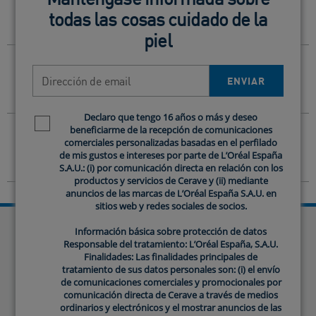
TRATAMIENTOS ANTIACNÉ MÁS INTENSIVOS?
todas las cosas cuidado de la
todas las cosas cuidado de la
piel
piel
¿QUÉ TIPO DE TEXTURA Y SENSACIÓN DEJA
Dirección de email
Dirección de email
EN LA PIEL TRAS SU USO?
ENVIAR
ENVIAR
Declaro que tengo 16 años o más y deseo
Declaro que tengo 16 años o más y deseo
Newsletter policy
Newsletter policy
¿CUÁNTO TIEMPO SE NECESITA PARA
beneficiarme de la recepción de comunicaciones
beneficiarme de la recepción de comunicaciones
EMPEZAR A NOTAR MEJORAS EN LA PIEL?
comerciales personalizadas basadas en el perfilado
comerciales personalizadas basadas en el perfilado
de mis gustos e intereses por parte de L’Oréal España
de mis gustos e intereses por parte de L’Oréal España
S.A.U.: (i) por comunicación directa en relación con los
S.A.U.: (i) por comunicación directa en relación con los
productos y servicios de Cerave y (ii) mediante
productos y servicios de Cerave y (ii) mediante
anuncios de las marcas de L’Oréal España S.A.U. en
anuncios de las marcas de L’Oréal España S.A.U. en
sitios web y redes sociales de socios.
sitios web y redes sociales de socios.
Información básica sobre protección de datos
Información básica sobre protección de datos
Responsable del tratamiento: L’Oréal España, S.A.U.
Responsable del tratamiento: L’Oréal España, S.A.U.
COMPARTE TU OPINION
Finalidades: Las finalidades principales de
Finalidades: Las finalidades principales de
tratamiento de sus datos personales son: (i) el envío
tratamiento de sus datos personales son: (i) el envío
Campos requeridos
de comunicaciones comerciales y promocionales por
de comunicaciones comerciales y promocionales por
comunicación directa de Cerave a través de medios
comunicación directa de Cerave a través de medios
Califica el producto
ordinarios y electrónicos y el mostrar anuncios de las
ordinarios y electrónicos y el mostrar anuncios de las