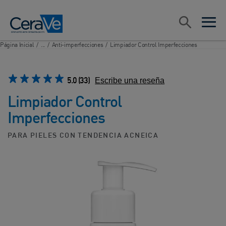
Main Navigation
Search
open sea
open 
Página Inicial
/
...
/
Anti-imperfecciones
/
Limpiador Control Imperfecciones
5.0
(33)
Escribe una reseña
Limpiador Control
Imperfecciones
PARA PIELES CON TENDENCIA ACNEICA