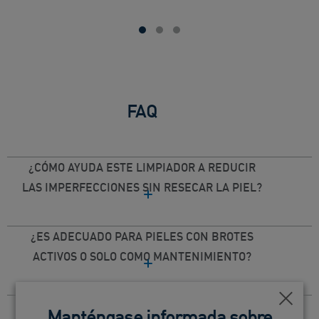
FAQ
¿CÓMO AYUDA ESTE LIMPIADOR A REDUCIR
LAS IMPERFECCIONES SIN RESECAR LA PIEL?
¿ES ADECUADO PARA PIELES CON BROTES
ACTIVOS O SOLO COMO MANTENIMIENTO?
Cerca
Cerca
¿SE PUEDE UTILIZAR JUNTO A OTROS
Manténgase informada sobre
Manténgase informada sobre