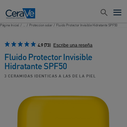
Main Navigation
Search
open sea
open 
Página Inicial
/
...
/
Proteccion solar
/
Fluido Protector Invisible Hidratante SPF50
4.9
(73)
Escribe una reseña
Fluido Protector Invisible
Hidratante SPF50
3 CERAMIDAS IDENTICAS A LAS DE LA PIEL