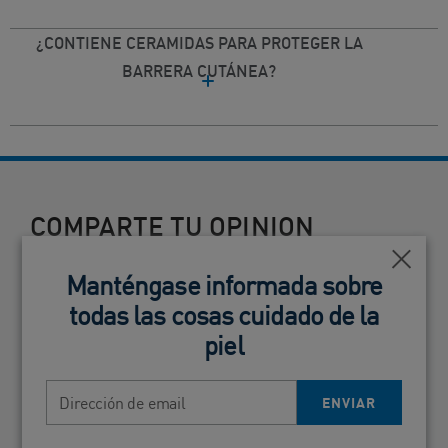
¿CONTIENE CERAMIDAS PARA PROTEGER LA
BARRERA CUTÁNEA?
COMPARTE TU OPINION
Campos requeridos
Cerca
Cerca
Manténgase informada sobre
Manténgase informada sobre
Califica el producto
todas las cosas cuidado de la
todas las cosas cuidado de la
piel
piel
Título de la Reseña
*
Dirección de email
Dirección de email
ENVIAR
ENVIAR