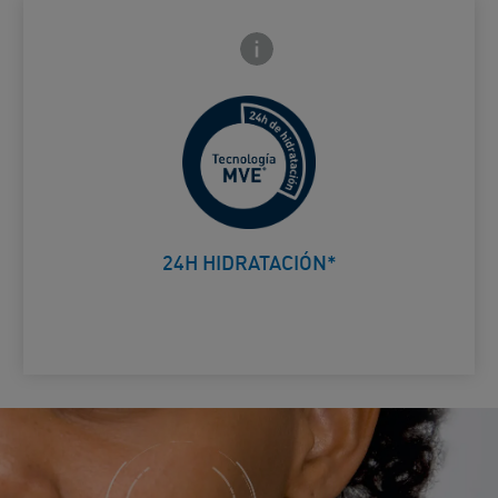
Icono de información frontal
arte trasera
*Test instrumental en 30 sujetos.
Card Frontside
24H HIDRATACIÓN*