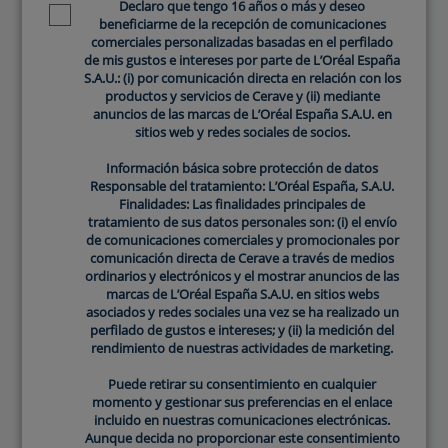
Declaro que tengo 16 años o más y deseo
Declaro que tengo 16 años o más y deseo
Newsletter policy
Newsletter policy
Comentario de la Reseña
*
beneficiarme de la recepción de comunicaciones
beneficiarme de la recepción de comunicaciones
comerciales personalizadas basadas en el perfilado
comerciales personalizadas basadas en el perfilado
de mis gustos e intereses por parte de L’Oréal España
de mis gustos e intereses por parte de L’Oréal España
S.A.U.: (i) por comunicación directa en relación con los
S.A.U.: (i) por comunicación directa en relación con los
productos y servicios de Cerave y (ii) mediante
productos y servicios de Cerave y (ii) mediante
anuncios de las marcas de L’Oréal España S.A.U. en
anuncios de las marcas de L’Oréal España S.A.U. en
sitios web y redes sociales de socios.
sitios web y redes sociales de socios.
Nombre*
*
Información básica sobre protección de datos
Información básica sobre protección de datos
Responsable del tratamiento: L’Oréal España, S.A.U.
Responsable del tratamiento: L’Oréal España, S.A.U.
Finalidades: Las finalidades principales de
Finalidades: Las finalidades principales de
tratamiento de sus datos personales son: (i) el envío
tratamiento de sus datos personales son: (i) el envío
de comunicaciones comerciales y promocionales por
de comunicaciones comerciales y promocionales por
comunicación directa de Cerave a través de medios
comunicación directa de Cerave a través de medios
Email
*
ordinarios y electrónicos y el mostrar anuncios de las
ordinarios y electrónicos y el mostrar anuncios de las
marcas de L’Oréal España S.A.U. en sitios webs
marcas de L’Oréal España S.A.U. en sitios webs
asociados y redes sociales una vez se ha realizado un
asociados y redes sociales una vez se ha realizado un
perfilado de gustos e intereses; y (ii) la medición del
perfilado de gustos e intereses; y (ii) la medición del
rendimiento de nuestras actividades de marketing.
rendimiento de nuestras actividades de marketing.
¿Cómo describirías tu tipo de piel?
*
Puede retirar su consentimiento en cualquier
Puede retirar su consentimiento en cualquier
momento y gestionar sus preferencias en el enlace
momento y gestionar sus preferencias en el enlace
incluido en nuestras comunicaciones electrónicas.
incluido en nuestras comunicaciones electrónicas.
Aunque decida no proporcionar este consentimiento
Aunque decida no proporcionar este consentimiento