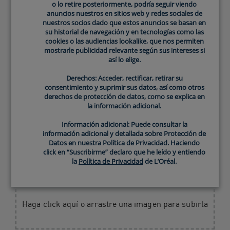
o lo retire posteriormente, podría seguir viendo
o lo retire posteriormente, podría seguir viendo
anuncios nuestros en sitios web y redes sociales de
anuncios nuestros en sitios web y redes sociales de
Edad
*
nuestros socios dado que estos anuncios se basan en
nuestros socios dado que estos anuncios se basan en
su historial de navegación y en tecnologías como las
su historial de navegación y en tecnologías como las
cookies o las audiencias lookalike, que nos permiten
cookies o las audiencias lookalike, que nos permiten
mostrarle publicidad relevante según sus intereses si
mostrarle publicidad relevante según sus intereses si
así lo elige.
así lo elige.
Género
*
Derechos: Acceder, rectificar, retirar su
Derechos: Acceder, rectificar, retirar su
consentimiento y suprimir sus datos, así como otros
consentimiento y suprimir sus datos, así como otros
derechos de protección de datos, como se explica en
derechos de protección de datos, como se explica en
la información adicional.
la información adicional.
¿Recibió este producto de parte de CeraVe para su reseña?
*
Información adicional: Puede consultar la
Información adicional: Puede consultar la
información adicional y detallada sobre Protección de
información adicional y detallada sobre Protección de
Datos en nuestra Política de Privacidad. Haciendo
Datos en nuestra Política de Privacidad. Haciendo
click en “Suscribirme” declaro que he leído y entiendo
click en “Suscribirme” declaro que he leído y entiendo
la
la
Política de Privacidad
Política de Privacidad
de L’Oréal.
de L’Oréal.
Añade una foto
Haga click aquí o arrastre una imagen para subirla