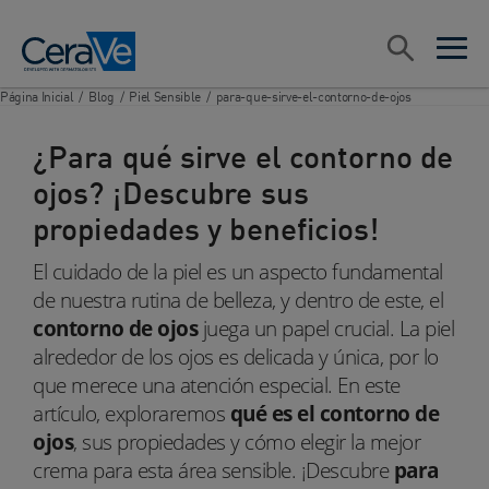
Main Navigation
Search
open sea
open 
Página Inicial
/
Blog
/
Piel Sensible
/
para-que-sirve-el-contorno-de-ojos
¿Para qué sirve el contorno de
ojos? ¡Descubre sus
propiedades y beneficios!
El cuidado de la piel es un aspecto fundamental
de nuestra rutina de belleza, y dentro de este, el
contorno de ojos
juega un papel crucial. La piel
alrededor de los ojos es delicada y única, por lo
que merece una atención especial. En este
artículo, exploraremos
qué es el contorno de
ojos
, sus propiedades y cómo elegir la mejor
crema para esta área sensible. ¡Descubre
para