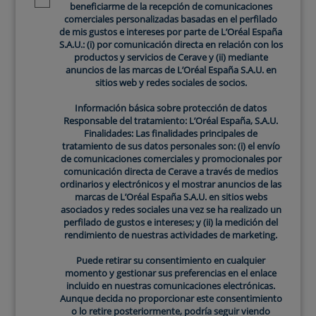
beneficiarme de la recepción de comunicaciones
estos productos ayudan a reducir la apariencia de
comerciales personalizadas basadas en el perfilado
arrugas gracias a ingredientes como el retinol.
de mis gustos e intereses por parte de L’Oréal España
S.A.U.: (i) por comunicación directa en relación con los
Protección solar:
utiliza alguna crema para el
productos y servicios de Cerave y (ii) mediante
contorno de ojos que incorpore protección solar, lo
anuncios de las marcas de L’Oréal España S.A.U. en
que ayudará a prevenir el daño causado por los
sitios web y redes sociales de socios.
rayos UV.
Información básica sobre protección de datos
Responsable del tratamiento: L’Oréal España, S.A.U.
Finalidades: Las finalidades principales de
tratamiento de sus datos personales son: (i) el envío
de comunicaciones comerciales y promocionales por
comunicación directa de Cerave a través de medios
ordinarios y electrónicos y el mostrar anuncios de las
marcas de L’Oréal España S.A.U. en sitios webs
asociados y redes sociales una vez se ha realizado un
perfilado de gustos e intereses; y (ii) la medición del
rendimiento de nuestras actividades de marketing.
La mejor crema para el contorno
Puede retirar su consentimiento en cualquier
de ojos
momento y gestionar sus preferencias en el enlace
incluido en nuestras comunicaciones electrónicas.
A la hora de elegir un producto para esta zona de la
Aunque decida no proporcionar este consentimiento
o lo retire posteriormente, podría seguir viendo
cara, es importante buscar para qué sirve el contorno