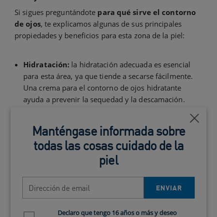
Si sigues preguntándote
para qué sirve el contorno
de ojos
, te explicamos algunas de sus principales
propiedades y beneficios para esta zona de la piel:
Hidratación:
la hidratación adecuada es esencial
para esta área, ya que tiende a secarse fácilmente.
Una crema para el contorno de ojos hidratante
ayuda a prevenir la sequedad y la descamación.
Reducción de bolsas:
los productos para el
Cerca
contorno de ojos suelen contener ingredientes que
Manténgase informada sobre
ayudan a disminuir las
bolsas en los ojos
, como la
todas las cosas cuidado de la
cafeína, que estimula la circulación sanguínea.
piel
Disminución de ojeras:
otra de las respuestas a la
pregunta de para qué sirve el contorno de ojos es la
atenuación de las ojeras. Ingredientes como la
Dirección de email
ENVIAR
niacinamida o la vitamina K ayudarán a mejorar su
aspecto.
Declaro que tengo 16 años o más y deseo
Newsletter policy
Tratamiento de arrugas y líneas de expresión: