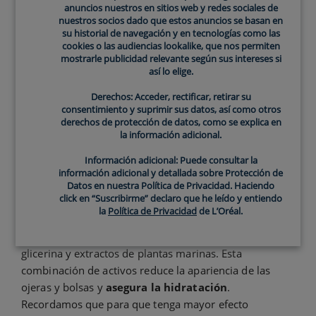
anuncios nuestros en sitios web y redes sociales de
de ojos específicamente y buscar uno adecuado a tus
nuestros socios dado que estos anuncios se basan en
necesidades. Aquí te presentamos el mejor contorno
su historial de navegación y en tecnologías como las
cookies o las audiencias lookalike, que nos permiten
de ojos hidratante para reparar este área:
mostrarle publicidad relevante según sus intereses si
así lo elige.
CeraVe Crema Reparadora Contorno
de Ojos
Derechos: Acceder, rectificar, retirar su
consentimiento y suprimir sus datos, así como otros
La
Crema Reparadora para el Contorno de Ojos
es
derechos de protección de datos, como se explica en
perfecta para todo tipo de pieles, incluso las más
la información adicional.
sensibles. ¿Para qué sirve el contorno de ojos de
Información adicional: Puede consultar la
CeraVe? Los ingredientes de esta crema ayudan a
información adicional y detallada sobre Protección de
restaurar la barrera protectora
de la piel del
Datos en nuestra Política de Privacidad. Haciendo
click en “Suscribirme” declaro que he leído y entiendo
contorno de los ojos y la niacinamida aporta un efecto
la
Política de Privacidad
de L’Oréal.
calmante. Su fórmula, desarrollada por dermatólogos,
incluye 3 ceramidas esenciales, ácido hialurónico,
glicerina y extractos de plantas marinas. Esta
combinación de activos reduce la apariencia de las
ojeras y bolsas y
asegura la hidratación
.
Recordamos que para que tenga mayor efecto